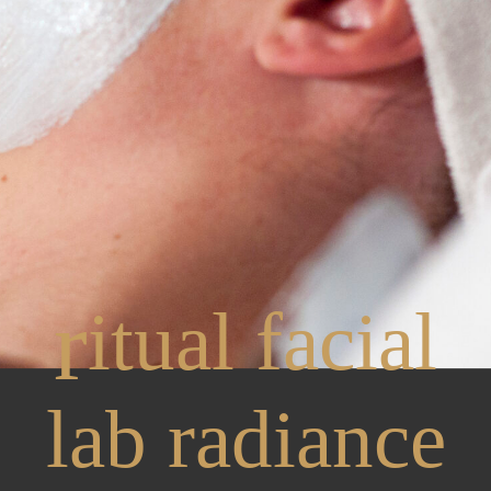
r
itual facial
lab radiance