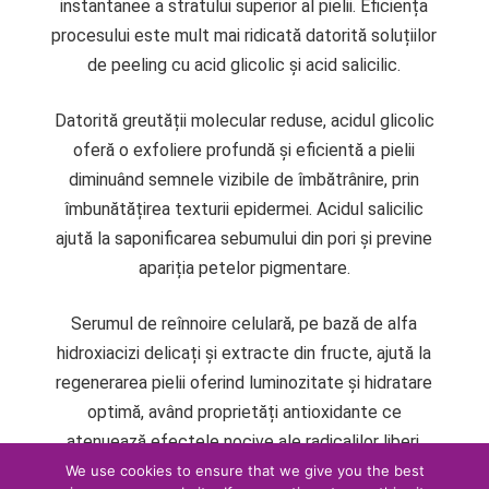
instantanee a stratului superior al pielii. Eficiența
procesului este mult mai ridicată datorită soluțiilor
de peeling cu acid glicolic și acid salicilic.
Datorită greutății molecular reduse, acidul glicolic
oferă o exfoliere profundă și eficientă a pielii
diminuând semnele vizibile de îmbătrânire, prin
îmbunătățirea texturii epidermei. Acidul salicilic
ajută la saponificarea sebumului din pori și previne
apariția petelor pigmentare.
Serumul de reînnoire celulară, pe bază de alfa
hidroxiacizi delicați și extracte din fructe, ajută la
regenerarea pielii oferind luminozitate și hidratare
optimă, având proprietăți antioxidante ce
atenuează efectele nocive ale radicalilor liberi,
încetinind astfel procesul de îmbătrânire.
We use cookies to ensure that we give you the best