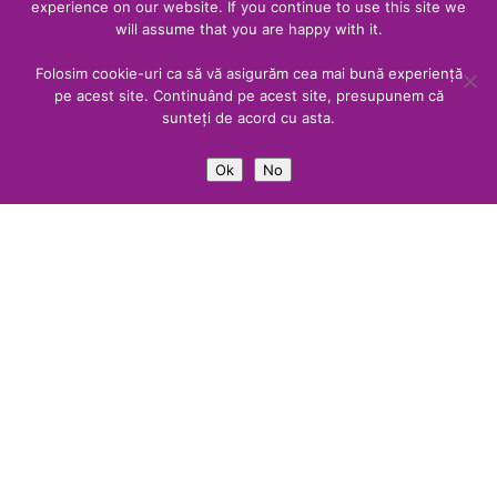
experience on our website. If you continue to use this site we
comunicat de presă lansare Riserva
will assume that you are happy with it.
Folosim cookie-uri ca să vă asigurăm cea mai bună experiență
pe acest site. Continuând pe acest site, presupunem că
sunteți de acord cu asta.
RISERVA
Ok
No
Primul Wine Spa din România
First Wine Spa in Romania