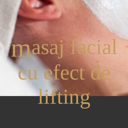
m
asaj facial
cu efect de
lifting