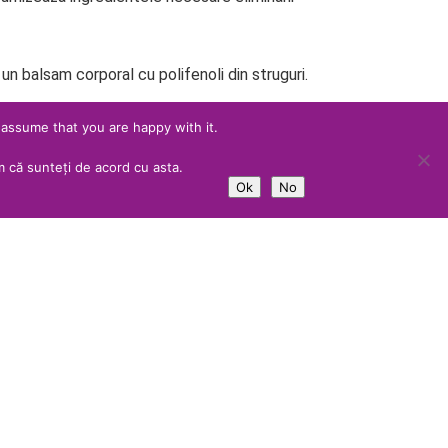
 un balsam corporal cu polifenoli din struguri.
 assume that you are happy with it.
 că sunteți de acord cu asta.
Ok
No