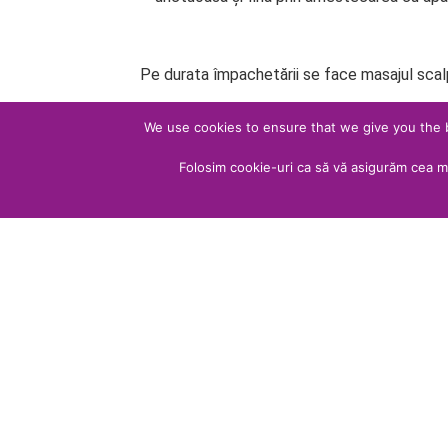
Pe durata împachetării se face masajul scalpul
We use cookies to ensure that we give you the be
Folosim cookie-uri ca să vă asigurăm cea m