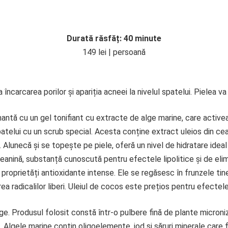
Durată răsfăț: 40 minute
149 lei | persoană
ncarcarea porilor și apariția acneei la nivelul spatelui. Pielea va f
ntă cu un gel tonifiant cu extracte de alge marine, care activea
telui cu un scrub special. Acesta conține extract uleios din cea
Alunecă și se topește pe piele, oferă un nivel de hidratare ideal și
anină, substanță cunoscută pentru efectele lipolitice și de elimi
u proprietăți antioxidante intense. Ele se regăsesc în frunzele tin
rea radicalilor liberi. Uleiul de cocos este prețios pentru efectel
e. Produsul folosit constă într-o pulbere fină de plante microni
 Algele marine conțin oligoelemente, iod și săruri minerale care f