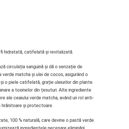
i hidratată, catifelată și revitalizată.
ză circulația sanguină și dă o senzație de
i verde matcha și ulei de cocos, asigurând o
 o piele catifelată, grație uleiurilor din plante.
nare a toxinelor din țesuturi. Alte ingrediente
ere ale ceaiului verde matcha, având un rol anti-
e hrănitoare și protectoare.
zate, 100 % naturală, care devine o pastă verde
urnizează ingredientele necesare eliminării