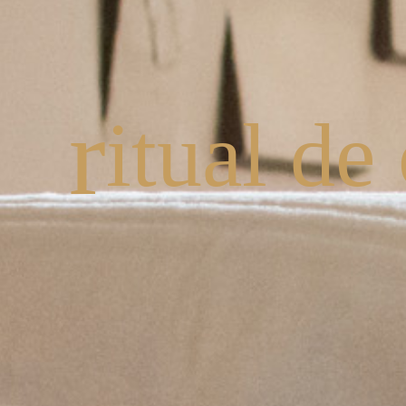
r
itual de