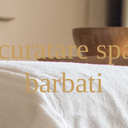
 curatare sp
barbati