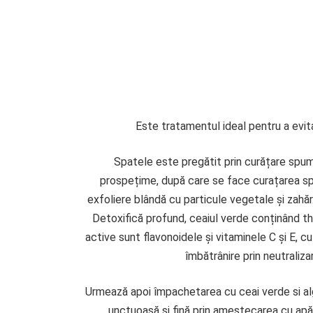
Este tratamentul ideal pentru a evita î
Spatele este pregătit prin curățare spuma
prospețime, după care se face curațarea spa
exfoliere blândă cu particule vegetale și zahăr. 
Detoxifică profund, ceaiul verde conținând the
active sunt flavonoidele și vitaminele C și E, c
îmbătrânire prin neutraliza
Urmează apoi împachetarea cu ceai verde si alg
unctuoasă și fină prin amestecarea cu apă.