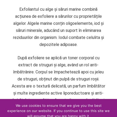
Exfoliantul cu alge și săruri marine combină
acțiunea de exfoliere a sărurilor cu proprietățile
algelor. Algele marine conțin oligoelemente, iod și
săruri minerale, aducând un suport în eliminarea
reziduurilor din organism. Iodul combate celulita și
depozitele adipoase.
După exfoliere se aplică un toner corporal cu
extract de struguri și alge, având un rol anti-
îmbătrânire. Corpul se împachetează apoi cu jeleu
de struguri, obținut din pulpă de struguri roșii.
Acesta are o textură delicată, un parfum îmbătător
și multe ingrediente active liporeductoare și anti-
îmbătrânire pregătite să neutralizeze radicalii liberi
We use cookies to ensure that we give you the best
și să revitalizeze pielea.
experience on our website. If you continue to use this site we
will assume that you are happy with it.